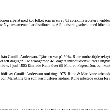
nen arbetat med kol-folket som är en av 83 språkliga isolater i världen, 
 Nya testamentet har distribuerats. Alfabetiseringsarbetet med bibelkla
1 från Gunilla Andersson. Tjänsten var på 50%. Rune ombesörjde rekryt
ort sett dagligen. De arrangerade 4-5 dagars introduktionskurser i lingv
gsarbete. I juni 1985 lämnade Rune över till Mildred Fagerström, och kont
som hölls av Gunilla Andersson omkring 1975. Rune & MariAnne arbeta
g och MariAnne bl a som gästhusföreståndare. Rune arbetade också för