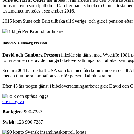
Sune och Britt Ceder
har arbetat i samarbete med den Svenska Allia
finns nu även som ljudbibel. Därefter har 13 böcker i Gamla testamen
testamentet invigdes i september 2016.
2015 kom Sune och Britt tillbaka till Sverige, och gick i pension efter e
David & Gunborg Presson
David och Gunborg Presson
inledde sin tjänst med Wycliffe 1981 på 
roller som en del av de många bibelöversättnings- och alfabetiseringsp
Sedan 2004 har de haft USA som bas med återkommande resor till Afri
medan Gunborg har haft ansvar för personaladministration.
Efter 45 års trogen tjänst i bibelöversättningsarbetet gick David och 
Ge en gåva
Bankgiro
: 900-7287
Swish
: 123 900 7287