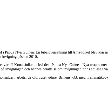
tid i Papua Nya Guinea. En bibelöversättning till Ama-folket blev klar å
n invigning påsken 2010.
det var till Konai-folket också det i Papua Nya Guinea. Nya testamentet
å invigningen och hennes berättelse om invigningen finns att läsa i vå
nsionsåldern arbetar de oförtrutet vidare. Brittens jobb med grammatikbo