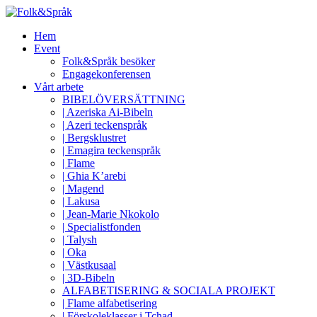
Hem
Event
Folk&Språk besöker
Engagekonferensen
Vårt arbete
BIBELÖVERSÄTTNING
| Azeriska Ai-Bibeln
| Azeri teckenspråk
| Bergsklustret
| Emagira teckenspråk
| Flame
| Ghia K’arebi
| Magend
| Lakusa
| Jean-Marie Nkokolo
| Specialistfonden
| Talysh
| Oka
| Västkusaal
| 3D-Bibeln
ALFABETISERING & SOCIALA PROJEKT
| Flame alfabetisering
| Förskoleklasser i Tchad