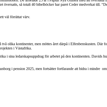
nsmissionen. De arbetade 25 år i Papua Nya Guinea med att översätta B
tet översatts, så totalt 40 bibelböcker har paret Ceder medverkat till.
tt väl förrättat värv.
två olika kontinenter, men möttes året därpå i Elfenbenskusten. Där forts
rojekten i Västafrika.
ka i sina ledarskapsuppdrag för arbetet på den kontinenten. Davids hu
Gunborg i pension 2025, men fortsätter fortfarande att bidra i mindre om