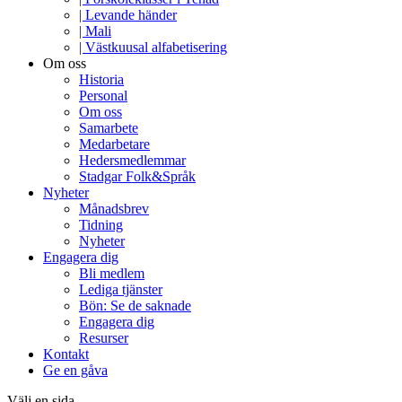
| Levande händer
| Mali
| Västkuusal alfabetisering
Om oss
Historia
Personal
Om oss
Samarbete
Medarbetare
Hedersmedlemmar
Stadgar Folk&Språk
Nyheter
Månadsbrev
Tidning
Nyheter
Engagera dig
Bli medlem
Lediga tjänster
Bön: Se de saknade
Engagera dig
Resurser
Kontakt
Ge en gåva
Välj en sida