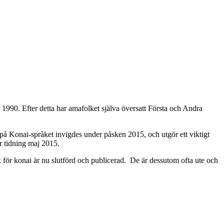
r 1990. Efter detta har amafolket själva översatt Första och Andra
 på Konai-språket invigdes under påsken 2015, och utgör ett viktigt
r tidning maj 2015.
k för konai är nu slutförd och publicerad. De är dessutom ofta ute och