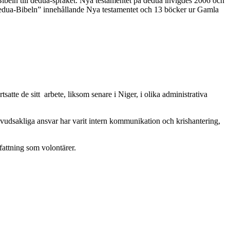
ibeln till dedua-språket. Nya testamentet på dedua invigdes 2006 och
 “Dedua-Bibeln” innehållande Nya testamentet och 13 böcker ur Gamla
atte de sitt arbete, liksom senare i Niger, i olika administrativa
vudsakliga ansvar har varit intern kommunikation och krishantering,
fattning som volontärer.