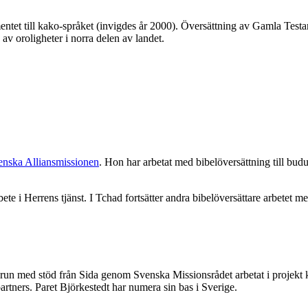
ntet till kako-språket (invigdes år 2000). Översättning av Gamla Testa
 oroligheter i norra delen av landet.
enska Alliansmissionen
. Hon har arbetat med bibelöversättning till b
te i Herrens tjänst. I Tchad fortsätter andra bibelöversättare arbetet me
med stöd från Sida genom Svenska Missionsrådet arbetat i projekt kr
rtners. Paret Björkestedt har numera sin bas i Sverige.