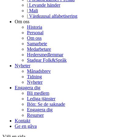
| Levande händer
| Mali
| Västkuusal alfabetisering
Om oss
Historia
Personal
Om oss
Samarbete
Medarbetare
Hedersmedlemmar
Stadgar Folk&Språk
Nyheter
Månadsbrev
Tidning
Nyheter
Engagera dig
Bli medlem
Lediga tjänster
Bön: Se de saknade
Engagera dig
Resurser
Kontakt
Ge en gåva
Välj en sida