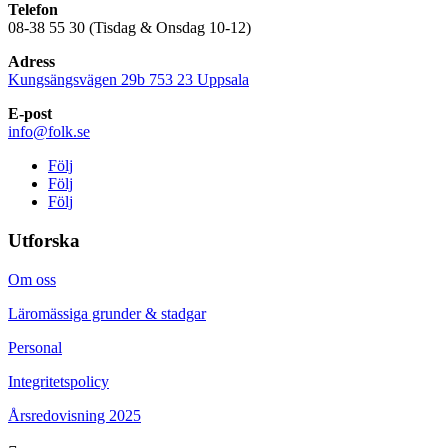
Telefon
08-38 55 30 (Tisdag & Onsdag 10-12)
Adress
Kungsängsvägen 29b 753 23 Uppsala
E-post
info@folk.se
Följ
Följ
Följ
Utforska
Om oss
Läromässiga grunder & stadgar
Personal
Integritetspolicy
Årsredovisning 2025