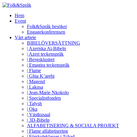
Hem
Event
Folk&Språk besöker
Engagekonferensen
Vårt arbete
BIBELÖVERSÄTTNING
| Azeriska Ai-Bibeln
| Azeri teckenspråk
| Bergsklustret
| Emagira teckenspråk
| Flame
| Ghia K’arebi
| Magend
| Lakusa
| Jean-Marie Nkokolo
| Specialistfonden
| Talysh
| Oka
| Västkusaal
| 3D-Bibeln
ALFABETISERING & SOCIALA PROJEKT
| Flame alfabetisering
| Förskoleklasser i Tchad