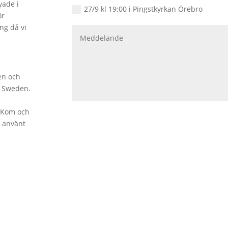
yade i
27/9 kl 19:00 i Pingstkyrkan Örebro
ör
ng då vi
ten och
e Sweden.
. Kom och
r använt