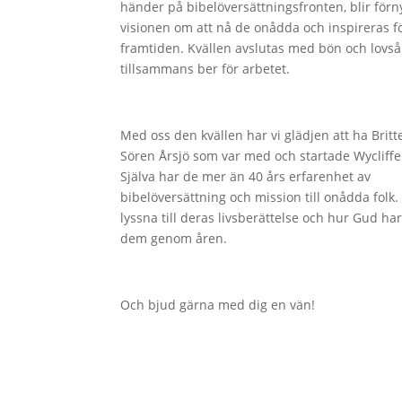
händer på bibelöversättningsfronten, blir förn
visionen om att nå de onådda och inspireras f
framtiden. Kvällen avslutas med bön och lovså
tillsammans ber för arbetet.
Med oss den kvällen har vi glädjen att ha
Brit
Sören Årsjö
som
var med och startade Wycliff
Själva har de mer än 40 års erfarenhet av
bibelöversättning och mission till onådda folk
lyssna till deras livsberättelse och hur Gud ha
dem genom åren.
Och bjud gärna med dig en vän!