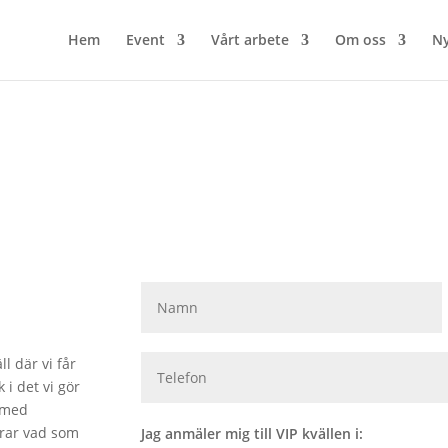
Hem
Event
Vårt arbete
Om oss
Ny
ll där vi får
 i det vi gör
l med
erar vad som
Jag anmäler mig till VIP kvällen i: