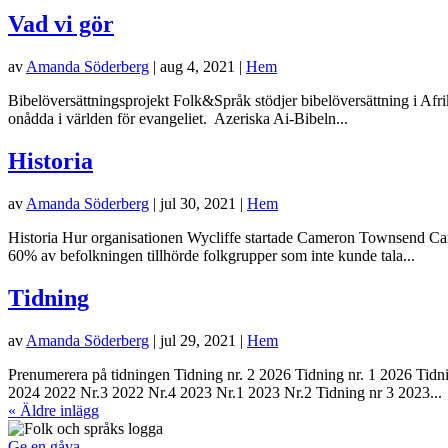
Vad vi gör
av
Amanda Söderberg
|
aug 4, 2021
|
Hem
Bibelöversättningsprojekt Folk&Språk stödjer bibelöversättning i Afr
onådda i världen för evangeliet. Azeriska Ai-Bibeln...
Historia
av
Amanda Söderberg
|
jul 30, 2021
|
Hem
Historia Hur organisationen Wycliffe startade Cameron Townsend Came
60% av befolkningen tillhörde folkgrupper som inte kunde tala...
Tidning
av
Amanda Söderberg
|
jul 29, 2021
|
Hem
Prenumerera på tidningen Tidning nr. 2 2026 Tidning nr. 1 2026 Tidn
2024 2022 Nr.3 2022 Nr.4 2023 Nr.1 2023 Nr.2 Tidning nr 3 2023...
« Äldre inlägg
Ge en gåva