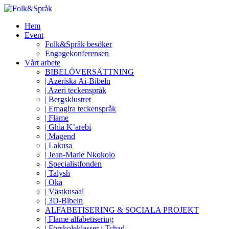
Hem
Event
Folk&Språk besöker
Engagekonferensen
Vårt arbete
BIBELÖVERSÄTTNING
| Azeriska Ai-Bibeln
| Azeri teckenspråk
| Bergsklustret
| Emagira teckenspråk
| Flame
| Ghia K’arebi
| Magend
| Lakusa
| Jean-Marie Nkokolo
| Specialistfonden
| Talysh
| Oka
| Västkusaal
| 3D-Bibeln
ALFABETISERING & SOCIALA PROJEKT
| Flame alfabetisering
| Förskoleklasser i Tchad