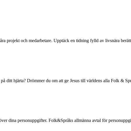
åra projekt och medarbetare. Upptäck en tidning fylld av livsnära berät
 ditt hjärta? Drömmer du om att ge Jesus till världens alla Folk & Spr
ll över dina personuppgifter. Folk&Språks allmänna avtal för personuppgift