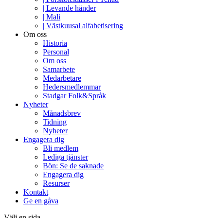
| Levande händer
| Mali
| Västkuusal alfabetisering
Om oss
Historia
Personal
Om oss
Samarbete
Medarbetare
Hedersmedlemmar
Stadgar Folk&Språk
Nyheter
Månadsbrev
Tidning
Nyheter
Engagera dig
Bli medlem
Lediga tjänster
Bön: Se de saknade
Engagera dig
Resurser
Kontakt
Ge en gåva
Välj en sida