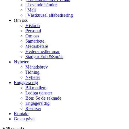
| Levande händer
| Mali
| Västkuusal alfabetisering
Om oss
Historia
Personal
Om oss
Samarbete
Medarbetare
Hedersmedlemmar
Stadgar Folk&Språk
Nyheter
Månadsbrev
Tidning
Nyheter
Engagera dig
Bli medlem
Lediga tjänster
Bön: Se de saknade
Engagera dig
Resurser
Kontakt
Ge en gåva
Välj en sida