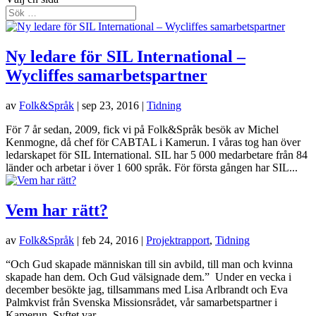
Ny ledare för SIL International –
Wycliffes samarbetspartner
av
Folk&Språk
|
sep 23, 2016
|
Tidning
För 7 år sedan, 2009, fick vi på Folk&Språk besök av Michel
Kenmogne, då chef för CABTAL i Kamerun. I våras tog han över
ledarskapet för SIL International. SIL har 5 000 medarbetare från 84
länder och arbetar i över 1 600 språk. För första gången har SIL...
Vem har rätt?
av
Folk&Språk
|
feb 24, 2016
|
Projektrapport
,
Tidning
“Och Gud skapade människan till sin avbild, till man och kvinna
skapade han dem. Och Gud välsignade dem.” Under en vecka i
december besökte jag, tillsammans med Lisa Arlbrandt och Eva
Palmkvist från Svenska Missionsrådet, vår samarbetspartner i
Kamerun. Syftet var...