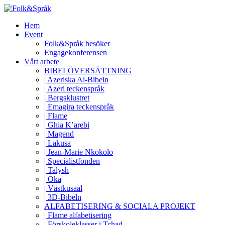
Hem
Event
Folk&Språk besöker
Engagekonferensen
Vårt arbete
BIBELÖVERSÄTTNING
| Azeriska Ai-Bibeln
| Azeri teckenspråk
| Bergsklustret
| Emagira teckenspråk
| Flame
| Ghia K’arebi
| Magend
| Lakusa
| Jean-Marie Nkokolo
| Specialistfonden
| Talysh
| Oka
| Västkusaal
| 3D-Bibeln
ALFABETISERING & SOCIALA PROJEKT
| Flame alfabetisering
| Förskoleklasser i Tchad