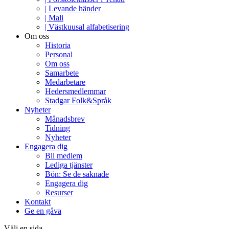
| Levande händer
| Mali
| Västkuusal alfabetisering
Om oss
Historia
Personal
Om oss
Samarbete
Medarbetare
Hedersmedlemmar
Stadgar Folk&Språk
Nyheter
Månadsbrev
Tidning
Nyheter
Engagera dig
Bli medlem
Lediga tjänster
Bön: Se de saknade
Engagera dig
Resurser
Kontakt
Ge en gåva
Välj en sida