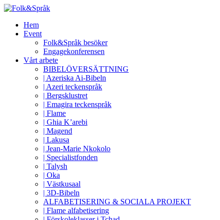
Hem
Event
Folk&Språk besöker
Engagekonferensen
Vårt arbete
BIBELÖVERSÄTTNING
| Azeriska Ai-Bibeln
| Azeri teckenspråk
| Bergsklustret
| Emagira teckenspråk
| Flame
| Ghia K’arebi
| Magend
| Lakusa
| Jean-Marie Nkokolo
| Specialistfonden
| Talysh
| Oka
| Västkusaal
| 3D-Bibeln
ALFABETISERING & SOCIALA PROJEKT
| Flame alfabetisering
| Förskoleklasser i Tchad