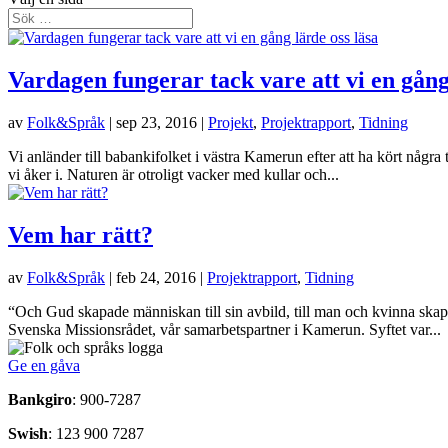
Vardagen fungerar tack vare att vi en gång
av
Folk&Språk
|
sep 23, 2016
|
Projekt
,
Projektrapport
,
Tidning
Vi anländer till babankifolket i västra Kamerun efter att ha kört några
vi åker i. Naturen är otroligt vacker med kullar och...
Vem har rätt?
av
Folk&Språk
|
feb 24, 2016
|
Projektrapport
,
Tidning
“Och Gud skapade människan till sin avbild, till man och kvinna sk
Svenska Missionsrådet, vår samarbetspartner i Kamerun. Syftet var...
Ge en gåva
Bankgiro
: 900-7287
Swish
: 123 900 7287