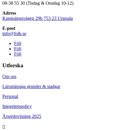
08-38 55 30 (Tisdag & Onsdag 10-12)
Adress
Kungsängsvägen 29b 753 23 Uppsala
E-post
info@folk.se
Följ
Följ
Följ
Utforska
Om oss
Läromässiga grunder & stadgar
Personal
Integritetspolicy
Årsredovisning 2025
