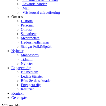
| Levande händer
| Mali
| Västkuusal alfabetisering
Om oss
Historia
Personal
Om oss
Samarbete
Medarbetare
Hedersmedlemmar
Stadgar Folk&Språk
Nyheter
Månadsbrev
Tidning
Nyheter
Engagera dig
Bli medlem
Lediga tjänster
Bön: Se de saknade
Engagera dig
Resurser
Kontakt
Ge en gåva
Välj en sida