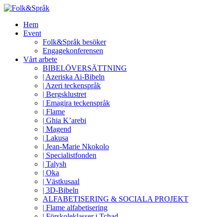
Hem
Event
Folk&Språk besöker
Engagekonferensen
Vårt arbete
BIBELÖVERSÄTTNING
| Azeriska Ai-Bibeln
| Azeri teckenspråk
| Bergsklustret
| Emagira teckenspråk
| Flame
| Ghia K’arebi
| Magend
| Lakusa
| Jean-Marie Nkokolo
| Specialistfonden
| Talysh
| Oka
| Västkusaal
| 3D-Bibeln
ALFABETISERING & SOCIALA PROJEKT
| Flame alfabetisering
| Förskoleklasser i Tchad