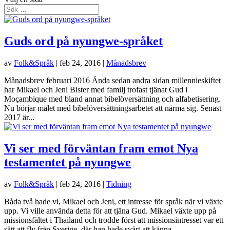
Guds ord på nyungwe-språket
av
Folk&Språk
|
feb 24, 2016
|
Månadsbrev
Månadsbrev februari 2016 Ända sedan andra sidan millennieskiftet
har Mikael och Jeni Bister med familj trofast tjänat Gud i
Moçambique med bland annat bibelöversättning och alfabetisering.
Nu börjar målet med bibelöversättningsarbetet att närma sig. Senast
2017 är...
Vi ser med förväntan fram emot Nya
testamentet på nyungwe
av
Folk&Språk
|
feb 24, 2016
|
Tidning
Båda två hade vi, Mikael och Jeni, ett intresse för språk när vi växte
upp. Vi ville använda detta för att tjäna Gud. Mikael växte upp på
missionsfältet i Thailand och trodde först att missionsintresset var ett
sätt att fly från Sverige, där han hade svårt att känna...