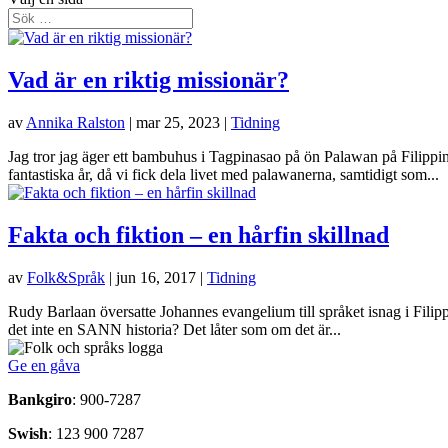
Vad är en riktig missionär?
av
Annika Ralston
|
mar 25, 2023
|
Tidning
Jag tror jag äger ett bambuhus i Tagpinasao på ön Palawan på Filippin
fantastiska år, då vi fick dela livet med palawanerna, samtidigt som...
Fakta och fiktion – en hårfin skillnad
av
Folk&Språk
|
jun 16, 2017
|
Tidning
Rudy Barlaan översatte Johannes evangelium till språket isnag i Filip
det inte en SANN historia? Det låter som om det är...
Ge en gåva
Bankgiro
: 900-7287
Swish
: 123 900 7287