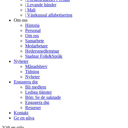
| Levande händer
| Mali
| Västkuusal alfabetisering
Om oss
Historia
Personal
Om oss
Samarbete
Medarbetare
Hedersmedlemmar
Stadgar Folk&Språk
Nyheter
Månadsbrev
Tidning
Nyheter
Engagera dig
Bli medlem
Lediga tjänster
Bön: Se de saknade
Engagera dig
Resurser
Kontakt
Ge en gåva
Välj en sida