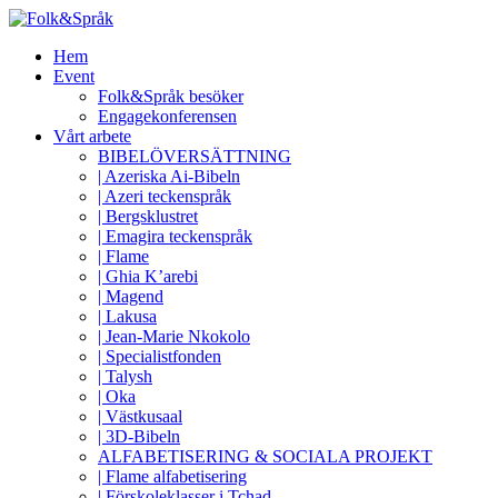
Hem
Event
Folk&Språk besöker
Engagekonferensen
Vårt arbete
BIBELÖVERSÄTTNING
| Azeriska Ai-Bibeln
| Azeri teckenspråk
| Bergsklustret
| Emagira teckenspråk
| Flame
| Ghia K’arebi
| Magend
| Lakusa
| Jean-Marie Nkokolo
| Specialistfonden
| Talysh
| Oka
| Västkusaal
| 3D-Bibeln
ALFABETISERING & SOCIALA PROJEKT
| Flame alfabetisering
| Förskoleklasser i Tchad