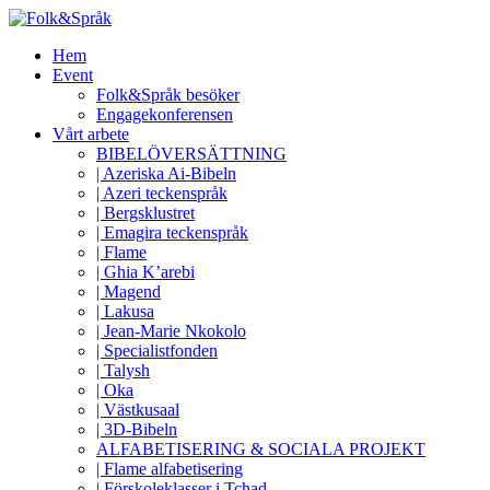
Hem
Event
Folk&Språk besöker
Engagekonferensen
Vårt arbete
BIBELÖVERSÄTTNING
| Azeriska Ai-Bibeln
| Azeri teckenspråk
| Bergsklustret
| Emagira teckenspråk
| Flame
| Ghia K’arebi
| Magend
| Lakusa
| Jean-Marie Nkokolo
| Specialistfonden
| Talysh
| Oka
| Västkusaal
| 3D-Bibeln
ALFABETISERING & SOCIALA PROJEKT
| Flame alfabetisering
| Förskoleklasser i Tchad