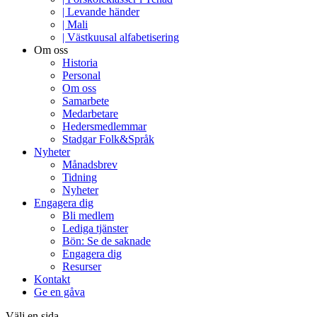
| Levande händer
| Mali
| Västkuusal alfabetisering
Om oss
Historia
Personal
Om oss
Samarbete
Medarbetare
Hedersmedlemmar
Stadgar Folk&Språk
Nyheter
Månadsbrev
Tidning
Nyheter
Engagera dig
Bli medlem
Lediga tjänster
Bön: Se de saknade
Engagera dig
Resurser
Kontakt
Ge en gåva
Välj en sida