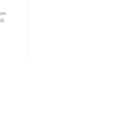
 om
ill
Prenumerera på vårt
månadsbrev