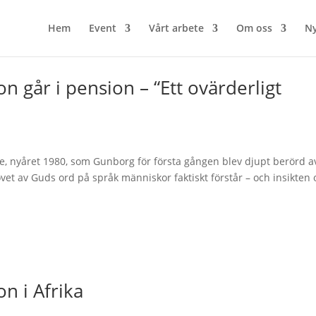
Hem
Event
Vårt arbete
Om oss
Ny
 går i pension – “Ett ovärderligt
, nyåret 1980, som Gunborg för första gången blev djupt berörd a
et av Guds ord på språk människor faktiskt förstår – och insikten
n i Afrika