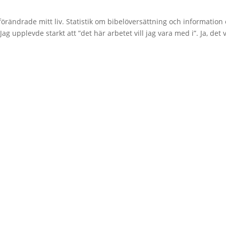
örändrade mitt liv. Statistik om bibelöversättning och information
ag upplevde starkt att ”det här arbetet vill jag vara med i”. Ja, det v
takt
Utforska
n
Om oss
55 30 (Tisdag & Onsdag 10-12)
Läromässiga grunder & stadgar
s
Personal
ängsvägen 29b 753 23 Uppsala
Integritetspolicy