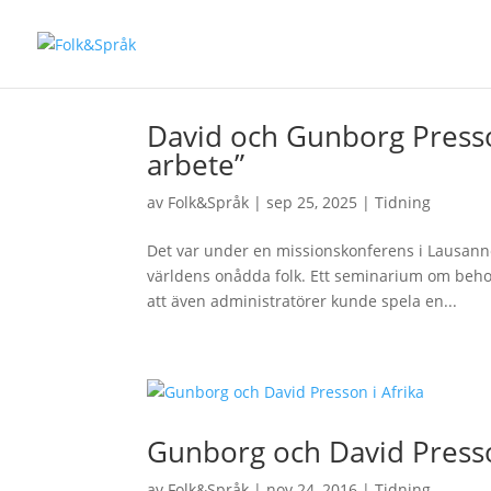
David och Gunborg Presson
arbete”
av
Folk&Språk
|
sep 25, 2025
|
Tidning
Det var under en missionskonferens i Lausanne
världens onådda folk. Ett seminarium om behov
att även administratörer kunde spela en...
Gunborg och David Presso
av
Folk&Språk
|
nov 24, 2016
|
Tidning