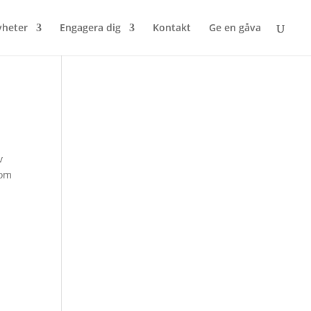
heter
Engagera dig
Kontakt
Ge en gåva
v
 om