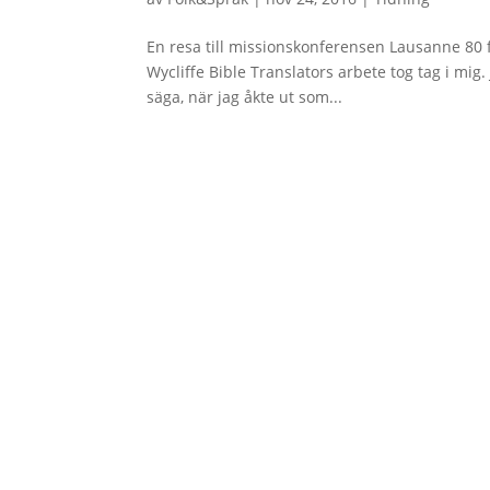
En resa till missionskonferensen Lausanne 80 f
Wycliffe Bible Translators arbete tog tag i mig. J
säga, när jag åkte ut som...
Kon
Ge en gåva
Telefo
08-38 
Bankgiro
: 900-7287
Adres
Swish
: 123 900 7287
Kungs
E-post