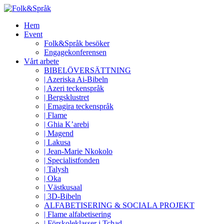
Hem
Event
Folk&Språk besöker
Engagekonferensen
Vårt arbete
BIBELÖVERSÄTTNING
| Azeriska Ai-Bibeln
| Azeri teckenspråk
| Bergsklustret
| Emagira teckenspråk
| Flame
| Ghia K’arebi
| Magend
| Lakusa
| Jean-Marie Nkokolo
| Specialistfonden
| Talysh
| Oka
| Västkusaal
| 3D-Bibeln
ALFABETISERING & SOCIALA PROJEKT
| Flame alfabetisering
| Förskoleklasser i Tchad