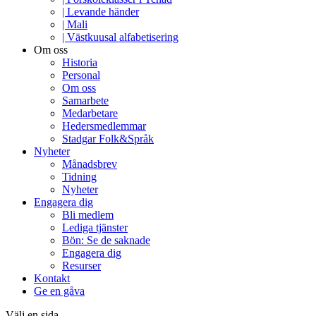
| Levande händer
| Mali
| Västkuusal alfabetisering
Om oss
Historia
Personal
Om oss
Samarbete
Medarbetare
Hedersmedlemmar
Stadgar Folk&Språk
Nyheter
Månadsbrev
Tidning
Nyheter
Engagera dig
Bli medlem
Lediga tjänster
Bön: Se de saknade
Engagera dig
Resurser
Kontakt
Ge en gåva
Välj en sida