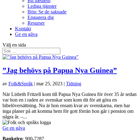
Bli medlem
Lediga tjänster
Bön: Se de saknade
Engagera dig
Resurser
Kontakt
Ge en gåva
Välj en sida
”Jag behövs på Papua Nya Guinea”
av
Folk&Språk
|
mar 25, 2023
|
Tidning
När Lisbeth Fritzell kom till Papua Nya Guinea för över 35 år sedan
var hon en i raden av svenskar som kom dit för att göra en
bibelöversättning. Nu är hon ensam kvar av svenskarna, men har
inga planer på att komma hem för gott förrän hon går i pension om
några år. –...
Ge en gåva
Bankgiro
: 900-7287