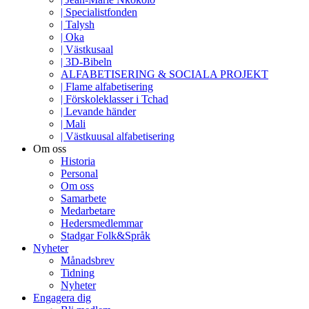
| Specialistfonden
| Talysh
| Oka
| Västkusaal
| 3D-Bibeln
ALFABETISERING & SOCIALA PROJEKT
| Flame alfabetisering
| Förskoleklasser i Tchad
| Levande händer
| Mali
| Västkuusal alfabetisering
Om oss
Historia
Personal
Om oss
Samarbete
Medarbetare
Hedersmedlemmar
Stadgar Folk&Språk
Nyheter
Månadsbrev
Tidning
Nyheter
Engagera dig