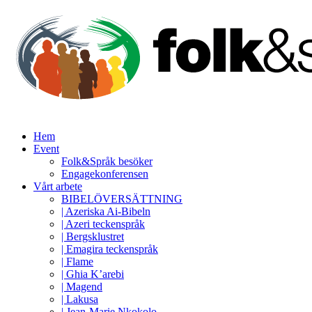
Hem
Event
Folk&Språk besöker
Engagekonferensen
Vårt arbete
BIBELÖVERSÄTTNING
| Azeriska Ai-Bibeln
| Azeri teckenspråk
| Bergsklustret
| Emagira teckenspråk
| Flame
| Ghia K’arebi
| Magend
| Lakusa
| Jean-Marie Nkokolo