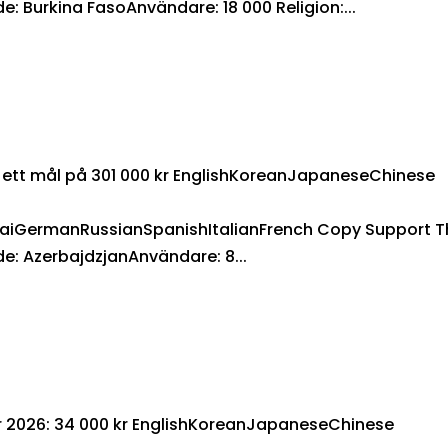
: Burkina FasoAnvändare: 18 000 Religion:...
av ett mål på 301 000 kr EnglishKoreanJapaneseChinese
aiGermanRussianSpanishItalianFrench Copy Support T
e: AzerbajdzjanAnvändare: 8...
ör 2026: 34 000 kr EnglishKoreanJapaneseChinese