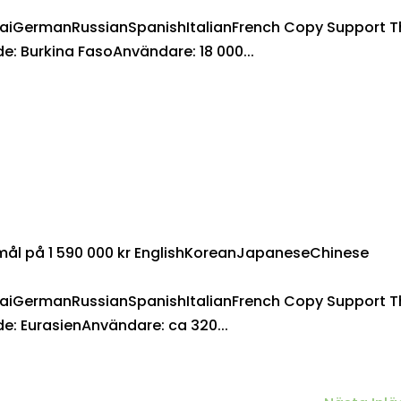
aiGermanRussianSpanishItalianFrench Copy Support T
: Burkina FasoAnvändare: 18 000...
t mål på 1 590 000 kr EnglishKoreanJapaneseChinese
aiGermanRussianSpanishItalianFrench Copy Support T
e: EurasienAnvändare: ca 320...