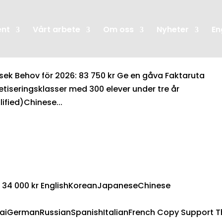
ent
Vårt arbete
Om oss
Nyheter
En
sek Behov för 2026: 83 750 kr Ge en gåva Faktaruta
betiseringsklasser med 300 elever under tre år
fied)Chinese...
på 34 000 kr EnglishKoreanJapaneseChinese
aiGermanRussianSpanishItalianFrench Copy Support T