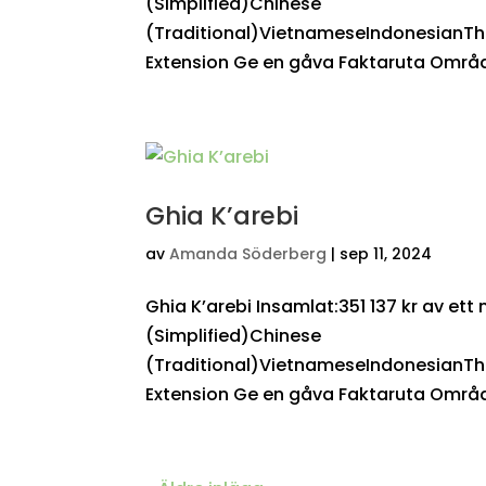
(Simplified)Chinese
(Traditional)VietnameseIndonesianTh
Extension Ge en gåva Faktaruta Område
Ghia K’arebi
av
Amanda Söderberg
|
sep 11, 2024
Ghia K’arebi Insamlat:351 137 kr av et
(Simplified)Chinese
(Traditional)VietnameseIndonesianTh
Extension Ge en gåva Faktaruta Områd