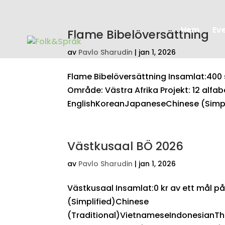
Hem
Ev
Flame Bibelöversättning
av
Pavlo Sharudin
|
jan 1, 2026
Flame Bibelöversättning Insamlat:400 
Område: Västra Afrika Projekt: 12 alfa
EnglishKoreanJapaneseChinese (Simpli
Västkusaal BÖ 2026
av
Pavlo Sharudin
|
jan 1, 2026
Västkusaal Insamlat:0 kr av ett mål 
(Simplified)Chinese
(Traditional)VietnameseIndonesianTh