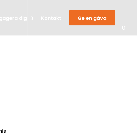
gagera dig
Kontakt
Ge en gåva
his