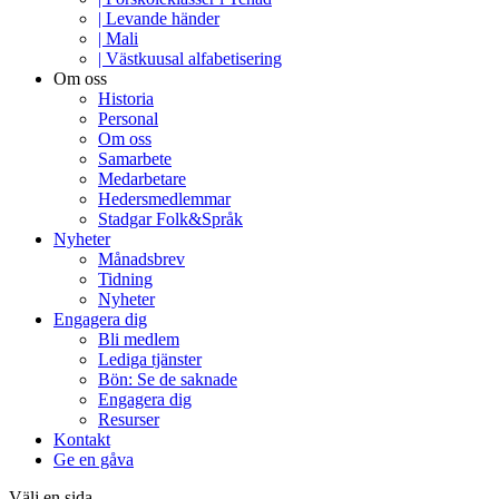
| Levande händer
| Mali
| Västkuusal alfabetisering
Om oss
Historia
Personal
Om oss
Samarbete
Medarbetare
Hedersmedlemmar
Stadgar Folk&Språk
Nyheter
Månadsbrev
Tidning
Nyheter
Engagera dig
Bli medlem
Lediga tjänster
Bön: Se de saknade
Engagera dig
Resurser
Kontakt
Ge en gåva
Välj en sida