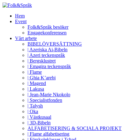
Hem
Event
Folk&Språk besöker
Engagekonferensen
Vårt arbete
BIBELÖVERSÄTTNING
| Azeriska Ai-Bibeln
| Azeri teckenspråk
| Bergsklustret
| Emagira teckenspråk
| Flame
| Ghia K’arebi
| Magend
| Lakusa
| Jean-Marie Nkokolo
| Specialistfonden
| Talysh
| Oka
| Västkusaal
| 3D-Bibeln
ALFABETISERING & SOCIALA PROJEKT
| Flame alfabetisering
| Förskoleklasser i Tchad