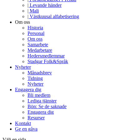
| Levande händer
| Mali
| Västkuusal alfabetisering
Om oss
Historia
Personal
Om oss
Samarbete
Medarbetare
Hedersmedlemmar
Stadgar Folk&Språk
Nyheter
Månadsbrev
Tidning
Nyheter
Engagera dig
Bli medlem
Lediga tjänster
Bön: Se de saknade
Engagera dig
Resurser
Kontakt
Ge en gåva
Välj en sida