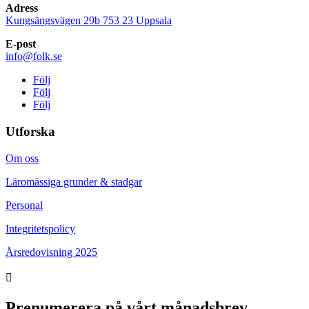
Adress
Kungsängsvägen 29b 753 23 Uppsala
E-post
info@folk.se
Följ
Följ
Följ
Utforska
Om oss
Läromässiga grunder & stadgar
Personal
Integritetspolicy
Årsredovisning 2025

Prenumerera på vårt månadsbrev