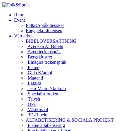
Hem
Event
Folk&Språk besöker
Engagekonferensen
Vårt arbete
BIBELÖVERSÄTTNING
| Azeriska Ai-Bibeln
| Azeri teckenspråk
| Bergsklustret
| Emagira teckenspråk
| Flame
| Ghia K’arebi
| Magend
| Lakusa
| Jean-Marie Nkokolo
| Specialistfonden
| Talysh
| Oka
| Västkusaal
| 3D-Bibeln
ALFABETISERING & SOCIALA PROJEKT
| Flame alfabetisering
| Förskoleklasser i Tchad