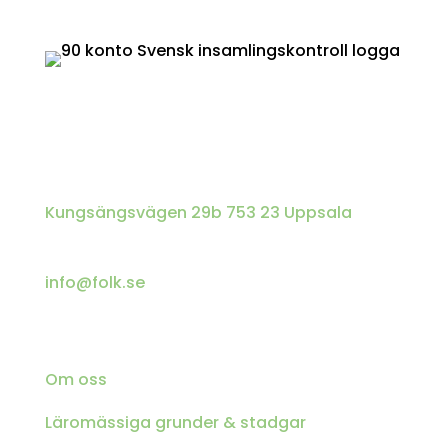
Swish
: 123 900 7287
Kontakt
Telefon
08-38 55 30 (Tisdag & Onsdag 10-12)
Adress
Kungsängsvägen 29b 753 23 Uppsala
E-post
info@folk.se
Utforska
Om oss
Läromässiga grunder & stadgar