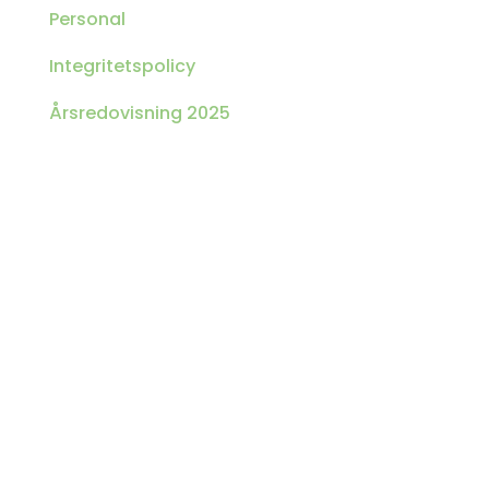
Personal
Integritetspolicy
Årsredovisning 2025

Prenumerera på vårt
månadsbrev
Få uppdateringar om hur människors liv blir
förvandlade genom Guds Ord.
Prenumerera