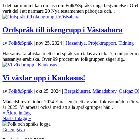
I det här numret kan du läsa om Folk&Språks ringa begynnelse i Örebr
varit del i att närmare 20 Nya testamenten påbörjats och...
Ordspråk till ökengrupp i Västsahara
av
Folk&Språk
|
nov 25, 2024
|
Hassaniya
,
Projektrapport
,
Tidning
Hassaniya-arabiska är ett stort språk som talas av cirka 5,5 miljoner 
hassaniya-arabiska. Över 99 procent av folkgruppen säger sig...
Vi växlar upp i Kaukasus!
av
Folk&Språk
|
okt 25, 2024
|
Bergsklustret
,
Månadsbrev
,
Qafqaz OB
Månadsbrev oktober 2024 Eurasien är ett av våra fokusområden för vårt
år 2025. Vi arbetar också med att alla språkgrupper här...
« Äldre inlägg
Nästa Inlägg »
Ge en gåva