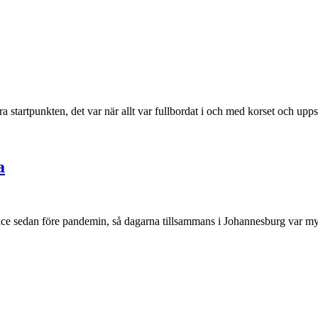
a startpunkten, det var när allt var fullbordat i och med korset och up
a
ance sedan före pandemin, så dagarna tillsammans i Johannesburg var m