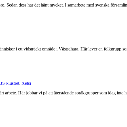
o. Sedan dess har det hänt mycket. I samarbete med svenska församlinga
människor i ett vidsträckt område i Västsahara. Här lever en folkgrupp 
S-klustret
,
Xetsi
 arbete. Här jobbar vi på att återstående språkgrupper som idag inte ha