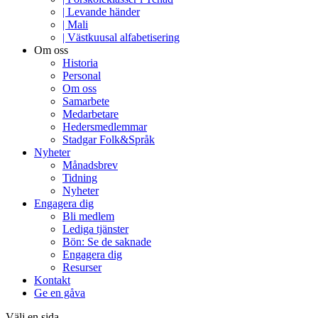
| Levande händer
| Mali
| Västkuusal alfabetisering
Om oss
Historia
Personal
Om oss
Samarbete
Medarbetare
Hedersmedlemmar
Stadgar Folk&Språk
Nyheter
Månadsbrev
Tidning
Nyheter
Engagera dig
Bli medlem
Lediga tjänster
Bön: Se de saknade
Engagera dig
Resurser
Kontakt
Ge en gåva
Välj en sida