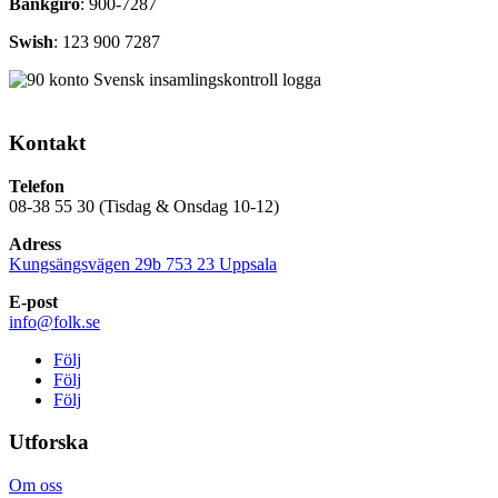
Bankgiro
: 900-7287
Swish
: 123 900 7287
Kontakt
Telefon
08-38 55 30 (Tisdag & Onsdag 10-12)
Adress
Kungsängsvägen 29b 753 23 Uppsala
E-post
info@folk.se
Följ
Följ
Följ
Utforska
Om oss