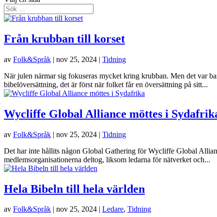
Från krubban till korset
av
Folk&Språk
|
nov 25, 2024
|
Tidning
När julen närmar sig fokuseras mycket kring krubban. Men det var bar
bibelöversättning, det är först när folket får en översättning på sitt...
Wycliffe Global Alliance möttes i Sydafrik
av
Folk&Språk
|
nov 25, 2024
|
Tidning
Det har inte hållits någon Global Gathering för Wycliffe Global Alli
medlemsorganisationerna deltog, liksom ledarna för nätverket och...
Hela Bibeln till hela världen
av
Folk&Språk
|
nov 25, 2024
|
Ledare
,
Tidning