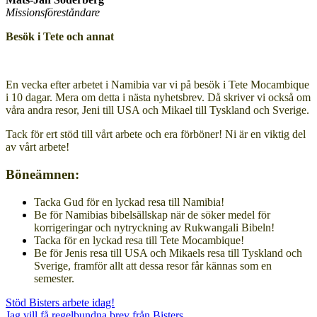
Missionsföreståndare
Besök i Tete och annat
En vecka efter arbetet i Namibia var vi på besök i Tete Mocambique
i 10 dagar. Mera om detta i nästa nyhetsbrev. Då skriver vi också om
våra andra resor, Jeni till USA och Mikael till Tyskland och Sverige.
Tack för ert stöd till vårt arbete och era förböner! Ni är en viktig del
av vårt arbete!
Böneämnen:
Tacka Gud för en lyckad resa till Namibia!
Be för Namibias bibelsällskap när de söker medel för
korrigeringar och nytryckning av Rukwangali Bibeln!
Tacka för en lyckad resa till Tete Mocambique!
Be för Jenis resa till USA och Mikaels resa till Tyskland och
Sverige, framför allt att dessa resor får kännas som en
semester.
Stöd Bisters arbete idag!
Jag vill få regelbundna brev från Bisters