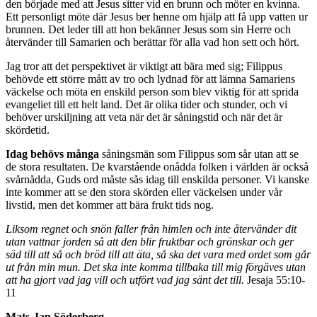
den började med att Jesus sitter vid en brunn och möter en kvinna.
Ett personligt möte där Jesus ber henne om hjälp att få upp vatten ur
brunnen. Det leder till att hon bekänner Jesus som sin Herre och
återvänder till Samarien och berättar för alla vad hon sett och hört.
Jag tror att det perspektivet är viktigt att bära med sig; Filippus
behövde ett större mått av tro och lydnad för att lämna Samariens
väckelse och möta en enskild person som blev viktig för att sprida
evangeliet till ett helt land. Det är olika tider och stunder, och vi
behöver urskiljning att veta när det är såningstid och när det är
skördetid.
Idag behövs många
såningsmän som Filippus som sår utan att se
de stora resultaten. De kvarstående onådda folken i världen är också
svårnådda, Guds ord måste sås idag till enskilda personer. Vi kanske
inte kommer att se den stora skörden eller väckelsen under vår
livstid, men det kommer att bära frukt tids nog.
Liksom regnet och snön faller från himlen och inte återvänder dit
utan vattnar jorden så att den blir fruktbar och grönskar och ger
säd till att så och bröd till att äta, så ska det vara med ordet som går
ut från min mun. Det ska inte komma tillbaka till mig förgäves utan
att ha gjort vad jag vill och utfört vad jag sänt det till.
Jesaja 55:10-
11
Mats-Jan Söderberg