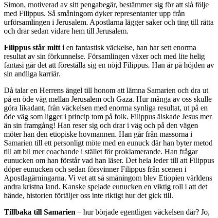
Simon, motiverad av sitt pengabegär, bestämmer sig för att slå följe
med Filippus. Så småningom dyker representanter upp från
urförsamlingen i Jerusalem. Apostlarna lägger saker och ting till rätta
och drar sedan vidare hem till Jerusalem.
Filippus står mitt i
en fantastisk väckelse, han har sett enorma
resultat av sin förkunnelse. Församlingen växer och med lite helig
fantasi går det att föreställa sig en nöjd Filippus. Han är på höjden av
sin andliga karriär.
Då talar en Herrens ängel till honom att lämna Samarien och dra ut
på en öde väg mellan Jerusalem och Gaza. Hur många av oss skulle
göra likadant, från väckelsen med enorma synliga resultat, ut på en
öde väg som ligger i princip tom på folk. Filippus älskade Jesus mer
än sin framgång! Han reser sig och drar i väg och på den vägen
möter han den etiopiske hovmannen. Han går från massorna i
Samarien till ett personligt möte med en eunuck där han byter metod
till att bli mer coachande i stället för proklamerande. Han frågar
eunucken om han förstår vad han läser. Det hela leder till att Filippus
döper eunucken och sedan försvinner Filippus från scenen i
Apostlagärningarna. Vi vet att så småningom blev Etiopien världens
andra kristna land. Kanske spelade eunucken en viktig roll i att det
hände, historien förtäljer oss inte riktigt hur det gick till.
Tillbaka till Samarien
– hur började egentligen väckelsen där? Jo,