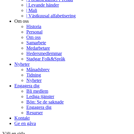
| Levande händer
| Mali
| Västkuusal alfabetisering
Om oss
Historia
Personal
Om oss
Samarbete
Medarbetare
Hedersmedlemmar
Stadgar Folk&Språk
Nyheter
Månadsbrev
Tidning
Nyheter
Engagera dig
Bli medlem
Lediga tjänster
Bön: Se de saknade
Engagera dig
Resurser
Kontakt
Ge en gåva
Välj en sida