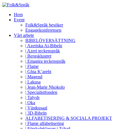
Hem
Event
Folk&Språk besöker
Engagekonferensen
Vårt arbete
BIBELÖVERSÄTTNING
| Azeriska Ai-Bibeln
| Azeri teckenspråk
| Bergsklustret
| Emagira teckenspråk
| Flame
| Ghia K’arebi
| Magend
| Lakusa
| Jean-Marie Nkokolo
| Specialistfonden
| Talysh
| Oka
| Västkusaal
| 3D-Bibeln
ALFABETISERING & SOCIALA PROJEKT
| Flame alfabetisering
| Förskoleklasser i Tchad