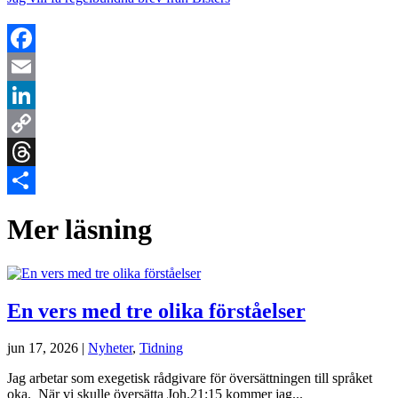
Facebook
Email
LinkedIn
Copy
Link
Threads
Dela
Mer läsning
En vers med tre olika förståelser
jun 17, 2026
|
Nyheter
,
Tidning
Jag arbetar som exegetisk rådgivare för översättningen till språket
oka. När vi skulle översätta Joh.21:15 kommer jag...