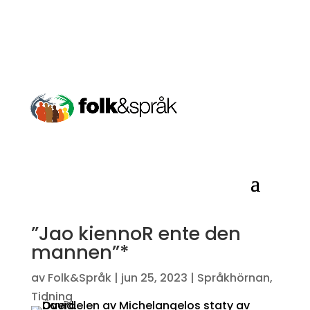
Nyheter
”Jao kiennoR ente den
mannen”*
av
Folk&Språk
|
jun 25, 2023
|
Språkhörnan
,
Tidning