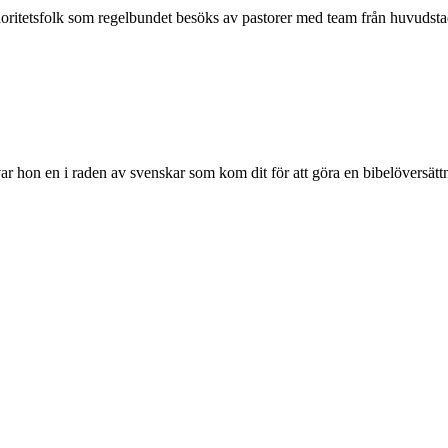
noritetsfolk som regelbundet besöks av pastorer med team från huvudstad
ar hon en i raden av svenskar som kom dit för att göra en bibelöversät