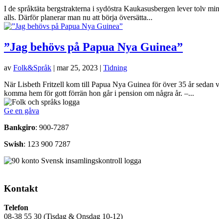
I de språktäta bergstrakterna i sydöstra Kaukasusbergen lever tolv mi
alls. Därför planerar man nu att börja översätta...
”Jag behövs på Papua Nya Guinea”
av
Folk&Språk
|
mar 25, 2023
|
Tidning
När Lisbeth Fritzell kom till Papua Nya Guinea för över 35 år sedan v
komma hem för gott förrän hon går i pension om några år. –...
Ge en gåva
Bankgiro
: 900-7287
Swish
: 123 900 7287
Kontakt
Telefon
08-38 55 30 (Tisdag & Onsdag 10-12)