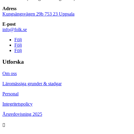
Adress
Kungsängsvägen 29b 753 23 Uppsala
E-post
info@folk.se
Följ
Följ
Följ
Utforska
Om oss
Läromässiga grunder & stadgar
Personal
Integritetspolicy
Årsredovisning 2025
