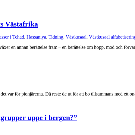
ts Västafrika
asser i Tchad
,
Hassaniya
,
Tidning
,
Västkusaal
,
Västkusaal alfabetiserin
 växer en annan berättelse fram – en berättelse om hopp, mod och förvand
et var för pionjärerna. Då reste de ut för att bo tillsammans med ett onå
lkgrupper uppe i bergen?”