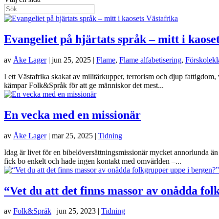
Evangeliet på hjärtats språk – mitt i kaose
av
Åke Lager
|
jun 25, 2025
|
Flame
,
Flame alfabetisering
,
Förskolekl
I ett Västafrika skakat av militärkupper, terrorism och djup fattigdom,
kämpar Folk&Språk för att ge människor det mest...
En vecka med en missionär
av
Åke Lager
|
mar 25, 2025
|
Tidning
Idag är livet för en bibelöversättningsmissionär mycket annorlunda än d
fick bo enkelt och hade ingen kontakt med omvärlden –...
“Vet du att det finns massor av onådda fo
av
Folk&Språk
|
jun 25, 2023
|
Tidning