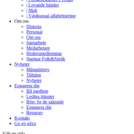
| Levande händer
| Mali
| Västkuusal alfabetisering
Om oss
Historia
Personal
Om oss
Samarbete
Medarbetare
Hedersmedlemmar
Stadgar Folk&Språk
Nyheter
Månadsbrev
Tidning
Nyheter
Engagera dig
Bli medlem
Lediga tjänster
Bön: Se de saknade
Engagera dig
Resurser
Kontakt
Ge en gåva
Välj en sida