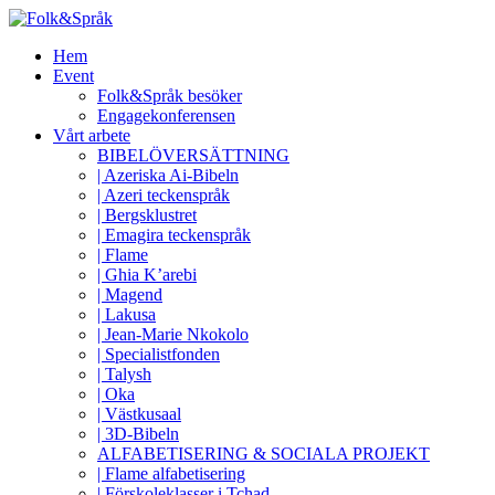
Hem
Event
Folk&Språk besöker
Engagekonferensen
Vårt arbete
BIBELÖVERSÄTTNING
| Azeriska Ai-Bibeln
| Azeri teckenspråk
| Bergsklustret
| Emagira teckenspråk
| Flame
| Ghia K’arebi
| Magend
| Lakusa
| Jean-Marie Nkokolo
| Specialistfonden
| Talysh
| Oka
| Västkusaal
| 3D-Bibeln
ALFABETISERING & SOCIALA PROJEKT
| Flame alfabetisering
| Förskoleklasser i Tchad