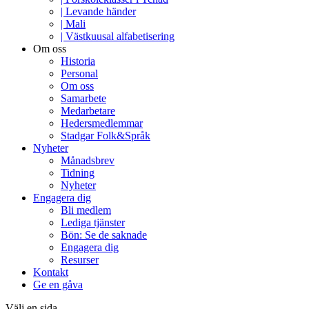
| Levande händer
| Mali
| Västkuusal alfabetisering
Om oss
Historia
Personal
Om oss
Samarbete
Medarbetare
Hedersmedlemmar
Stadgar Folk&Språk
Nyheter
Månadsbrev
Tidning
Nyheter
Engagera dig
Bli medlem
Lediga tjänster
Bön: Se de saknade
Engagera dig
Resurser
Kontakt
Ge en gåva
Välj en sida