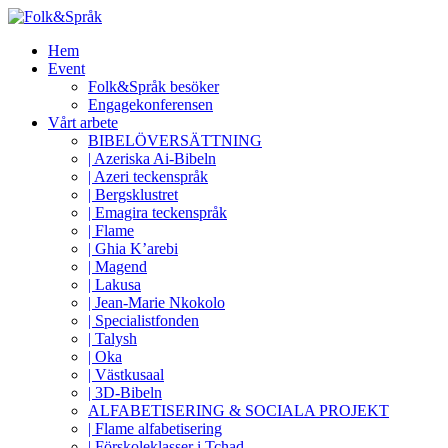
Hem
Event
Folk&Språk besöker
Engagekonferensen
Vårt arbete
BIBELÖVERSÄTTNING
| Azeriska Ai-Bibeln
| Azeri teckenspråk
| Bergsklustret
| Emagira teckenspråk
| Flame
| Ghia K’arebi
| Magend
| Lakusa
| Jean-Marie Nkokolo
| Specialistfonden
| Talysh
| Oka
| Västkusaal
| 3D-Bibeln
ALFABETISERING & SOCIALA PROJEKT
| Flame alfabetisering
| Förskoleklasser i Tchad