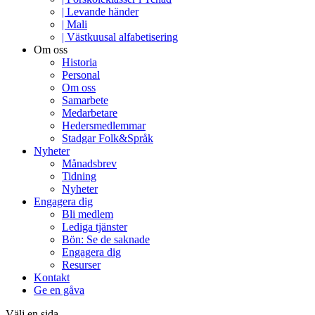
| Levande händer
| Mali
| Västkuusal alfabetisering
Om oss
Historia
Personal
Om oss
Samarbete
Medarbetare
Hedersmedlemmar
Stadgar Folk&Språk
Nyheter
Månadsbrev
Tidning
Nyheter
Engagera dig
Bli medlem
Lediga tjänster
Bön: Se de saknade
Engagera dig
Resurser
Kontakt
Ge en gåva
Välj en sida