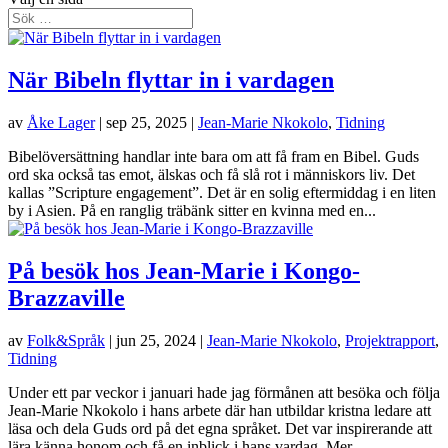
När Bibeln flyttar in i vardagen
av
Åke Lager
|
sep 25, 2025
|
Jean-Marie Nkokolo
,
Tidning
Bibelöversättning handlar inte bara om att få fram en Bibel. Guds
ord ska också tas emot, älskas och få slå rot i människors liv. Det
kallas ”Scripture engagement”. Det är en solig eftermiddag i en liten
by i Asien. På en ranglig träbänk sitter en kvinna med en...
På besök hos Jean-Marie i Kongo-
Brazzaville
av
Folk&Språk
|
jun 25, 2024
|
Jean-Marie Nkokolo
,
Projektrapport
,
Tidning
Under ett par veckor i januari hade jag förmånen att besöka och följa
Jean-Marie Nkokolo i hans arbete där han utbildar kristna ledare att
läsa och dela Guds ord på det egna språket. Det var inspirerande att
lära känna honom och få en inblick i hans vardag. Mer...