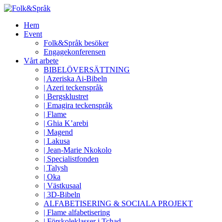
Hem
Event
Folk&Språk besöker
Engagekonferensen
Vårt arbete
BIBELÖVERSÄTTNING
| Azeriska Ai-Bibeln
| Azeri teckenspråk
| Bergsklustret
| Emagira teckenspråk
| Flame
| Ghia K’arebi
| Magend
| Lakusa
| Jean-Marie Nkokolo
| Specialistfonden
| Talysh
| Oka
| Västkusaal
| 3D-Bibeln
ALFABETISERING & SOCIALA PROJEKT
| Flame alfabetisering
| Förskoleklasser i Tchad