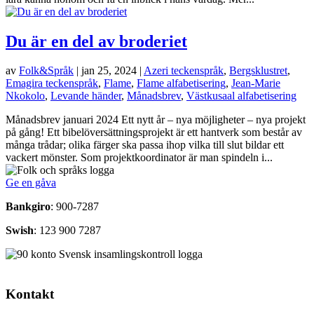
Du är en del av broderiet
av
Folk&Språk
|
jan 25, 2024
|
Azeri teckenspråk
,
Bergsklustret
,
Emagira teckenspråk
,
Flame
,
Flame alfabetisering
,
Jean-Marie
Nkokolo
,
Levande händer
,
Månadsbrev
,
Västkusaal alfabetisering
Månadsbrev januari 2024 Ett nytt år – nya möjligheter – nya projekt
på gång! Ett bibelöversättningsprojekt är ett hantverk som består av
många trådar; olika färger ska passa ihop vilka till slut bildar ett
vackert mönster. Som projektkoordinator är man spindeln i...
Ge en gåva
Bankgiro
: 900-7287
Swish
: 123 900 7287
Kontakt