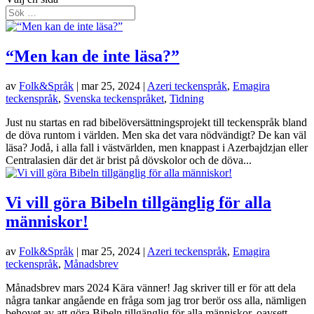
“Men kan de inte läsa?”
av
Folk&Språk
|
mar 25, 2024
|
Azeri teckenspråk
,
Emagira
teckenspråk
,
Svenska teckenspråket
,
Tidning
Just nu startas en rad bibelöversättningsprojekt till teckenspråk bland
de döva runtom i världen. Men ska det vara nödvändigt? De kan väl
läsa? Jodå, i alla fall i västvärlden, men knappast i Azerbajdzjan eller
Centralasien där det är brist på dövskolor och de döva...
Vi vill göra Bibeln tillgänglig för alla
människor!
av
Folk&Språk
|
mar 25, 2024
|
Azeri teckenspråk
,
Emagira
teckenspråk
,
Månadsbrev
Månadsbrev mars 2024 Kära vänner! Jag skriver till er för att dela
några tankar angående en fråga som jag tror berör oss alla, nämligen
behovet av att göra Bibeln tillgänglig för alla människor, oavsett