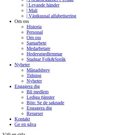
| Levande händer
| Mali
| Västkuusal alfabetisering
Om oss
Historia
Personal
Om oss
Samarbete
Medarbetare
Hedersmedlemmar
Stadgar Folk&Språk
Nyheter
Månadsbrev
Tidning
Nyheter
Engagera dig
Bli medlem
Lediga tjänster
Bön: Se de saknade
Engagera dig
Resurser
Kontakt
Ge en gåva
Välj en sida