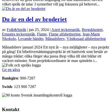
vilket språk de talar. I synnerhet vill jag fokusera på behovet...
Du är en del av broderiet
av
Folk&Språk
|
jan 25, 2024
|
Azeri teckenspråk
,
Bergsklustret
,
Emagira teckenspråk
,
Flame
,
Flame alfabetisering
,
Jean-Marie
Nkokolo
,
Levande händer
,
Månadsbrev
,
Västkusaal alfabetisering
Månadsbrev januari 2024 Ett nytt år – nya möjligheter – nya projekt
på gång! Ett bibelöversättningsprojekt är ett hantverk som består av
många trådar; olika färger ska passa ihop vilka till slut bildar ett
vackert mönster. Som projektkoordinator är man spindeln i...
Ge en gåva
Bankgiro
: 900-7287
Swish
: 123 900 7287
Kontakt