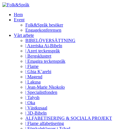
Hem
Event
Folk&Språk besöker
Engagekonferensen
Vårt arbete
BIBELÖVERSÄTTNING
| Azeriska Ai-Bibeln
| Azeri teckenspråk
| Bergsklustret
| Emagira teckenspråk
| Flame
| Ghia K’arebi
| Magend
| Lakusa
| Jean-Marie Nkokolo
| Specialistfonden
| Talysh
| Oka
| Västkusaal
| 3D-Bibeln
ALFABETISERING & SOCIALA PROJEKT
| Flame alfabetisering
| Förskoleklasser i Tchad