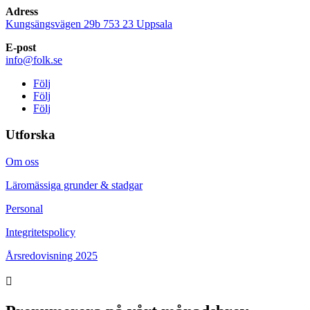
Adress
Kungsängsvägen 29b 753 23 Uppsala
E-post
info@folk.se
Följ
Följ
Följ
Utforska
Om oss
Läromässiga grunder & stadgar
Personal
Integritetspolicy
Årsredovisning 2025
