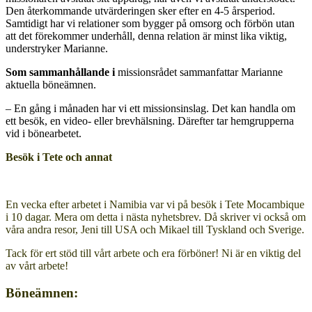
Den återkommande utvärderingen sker efter en 4-5 årsperiod.
Samtidigt har vi relationer som bygger på omsorg och förbön utan
att det förekommer underhåll, denna relation är minst lika viktig,
understryker Marianne.
Som sammanhållande i
missionsrådet sammanfattar Marianne
aktuella böneämnen.
– En gång i månaden har vi ett missionsinslag. Det kan handla om
ett besök, en video- eller brevhälsning. Därefter tar hemgrupperna
vid i bönearbetet.
Besök i Tete och annat
En vecka efter arbetet i Namibia var vi på besök i Tete Mocambique
i 10 dagar. Mera om detta i nästa nyhetsbrev. Då skriver vi också om
våra andra resor, Jeni till USA och Mikael till Tyskland och Sverige.
Tack för ert stöd till vårt arbete och era förböner! Ni är en viktig del
av vårt arbete!
Böneämnen: