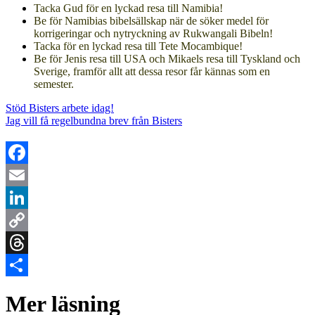
Tacka Gud för en lyckad resa till Namibia!
Be för Namibias bibelsällskap när de söker medel för
korrigeringar och nytryckning av Rukwangali Bibeln!
Tacka för en lyckad resa till Tete Mocambique!
Be för Jenis resa till USA och Mikaels resa till Tyskland och
Sverige, framför allt att dessa resor får kännas som en
semester.
Stöd Bisters arbete idag!
Jag vill få regelbundna brev från Bisters
Facebook
Email
LinkedIn
Copy
Link
Threads
Dela
Mer läsning