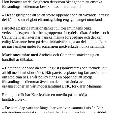
Hon berättar att delaktigheten dessutom ökat genom att enstaka
församlingsmedlemmar besökt missionärer ute i fält.
– Det är glädjande att se en större öppenhet och ett växande intresse,
det känns som vi gjort ett omtag kring engagemanget utomlands.
I arbetet att sprida missionstänket till församlingens olika
verksamhetsgrenar har hemgruppernas betydelse ökat. Andreas och
Catharina Karlhager har ganska många förebedjare och det kan
enligt Marianne bero på deras initiativförmåga att dela ut bönekort
nu när familjen under försommaren medverkade i olika samlingar.
Mariannes möte med
Andreas och Catharina sträcker sig en
handfull år tillbaka.
– Catharina jobbade då som lingvist (språkvetare) och tackade ja till
att bli med i missionsrådet. När parets resplaner tog fart ansökte de
om stöd från oss. I vår policy finns en öppenhet att stödja
församlingsmedlemmar även om de blir utsända av andra
organisationer än vårt modersamfund EFK, förklarar Marianne.
Rent generellt har Korskyrkan en tonvikt på att stödja
långtidsprojekt.
– De som idag varit ute längst har varit verksamma i nio år. När
missionären avslutat sitt uppdrag, har även vi avslutat understödet.