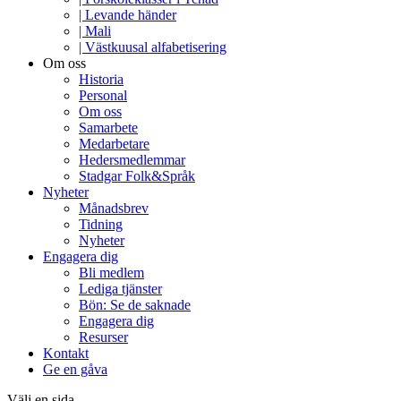
| Levande händer
| Mali
| Västkuusal alfabetisering
Om oss
Historia
Personal
Om oss
Samarbete
Medarbetare
Hedersmedlemmar
Stadgar Folk&Språk
Nyheter
Månadsbrev
Tidning
Nyheter
Engagera dig
Bli medlem
Lediga tjänster
Bön: Se de saknade
Engagera dig
Resurser
Kontakt
Ge en gåva
Välj en sida