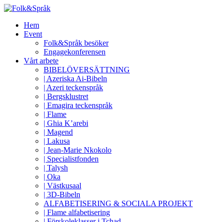
Hem
Event
Folk&Språk besöker
Engagekonferensen
Vårt arbete
BIBELÖVERSÄTTNING
| Azeriska Ai-Bibeln
| Azeri teckenspråk
| Bergsklustret
| Emagira teckenspråk
| Flame
| Ghia K’arebi
| Magend
| Lakusa
| Jean-Marie Nkokolo
| Specialistfonden
| Talysh
| Oka
| Västkusaal
| 3D-Bibeln
ALFABETISERING & SOCIALA PROJEKT
| Flame alfabetisering
| Förskoleklasser i Tchad