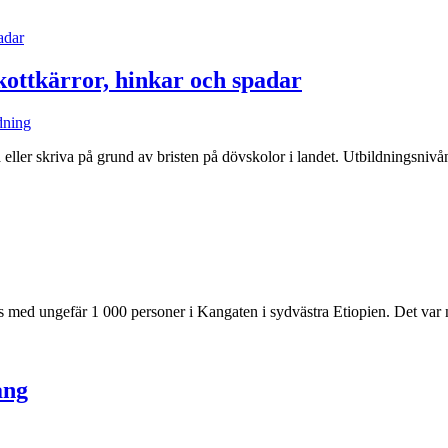
skottkärror, hinkar och spadar
dning
 eller skriva på grund av bristen på dövskolor i landet. Utbildningsniv
es med ungefär 1 000 personer i Kangaten i sydvästra Etiopien. Det var
ång