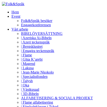
Hem
Event
Folk&Språk besöker
Engagekonferensen
Vårt arbete
BIBELÖVERSÄTTNING
| Azeriska Ai-Bibeln
| Azeri teckenspråk
| Bergsklustret
| Emagira teckenspråk
| Flame
| Ghia K’arebi
| Magend
| Lakusa
| Jean-Marie Nkokolo
| Specialistfonden
| Talysh
| Oka
| Västkusaal
| 3D-Bibeln
ALFABETISERING & SOCIALA PROJEKT
| Flame alfabetisering
| Förskoleklasser i Tchad