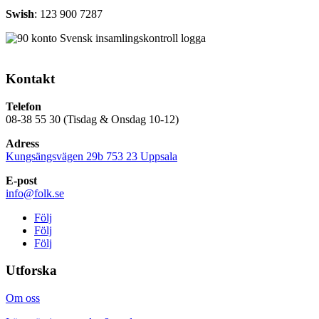
Swish
: 123 900 7287
Kontakt
Telefon
08-38 55 30 (Tisdag & Onsdag 10-12)
Adress
Kungsängsvägen 29b 753 23 Uppsala
E-post
info@folk.se
Följ
Följ
Följ
Utforska
Om oss