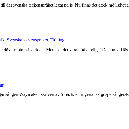
ill det svenska teckenspråket legat på is. Nu finns det dock möjlighet a
råk
,
Svenska teckenspråket
,
Tidning
 de döva runtom i världen. Men ska det vara nödvändigt? De kan väl läsa?
ing
lingar sången Waymaker, skriven av Sinach, en nigeriansk gospelsångersk