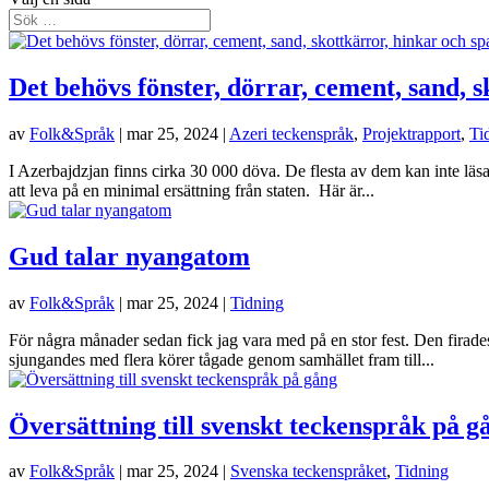
Det behövs fönster, dörrar, cement, sand, 
av
Folk&Språk
|
mar 25, 2024
|
Azeri teckenspråk
,
Projektrapport
,
Ti
I Azerbajdzjan finns cirka 30 000 döva. De flesta av dem kan inte läsa
att leva på en minimal ersättning från staten. Här är...
Gud talar nyangatom
av
Folk&Språk
|
mar 25, 2024
|
Tidning
För några månader sedan fick jag vara med på en stor fest. Den firad
sjungandes med flera körer tågade genom samhället fram till...
Översättning till svenskt teckenspråk på g
av
Folk&Språk
|
mar 25, 2024
|
Svenska teckenspråket
,
Tidning