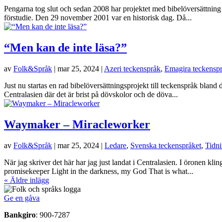
Pengarna tog slut och sedan 2008 har projektet med bibelöversättning t
förstudie. Den 29 november 2001 var en historisk dag. Då...
“Men kan de inte läsa?”
av
Folk&Språk
|
mar 25, 2024
|
Azeri teckenspråk
,
Emagira teckensp
Just nu startas en rad bibelöversättningsprojekt till teckenspråk bland
Centralasien där det är brist på dövskolor och de döva...
Waymaker – Miracleworker
av
Folk&Språk
|
mar 25, 2024
|
Ledare
,
Svenska teckenspråket
,
Tidn
När jag skriver det här har jag just landat i Centralasien. I öronen k
promisekeeper Light in the darkness, my God That is what...
« Äldre inlägg
Ge en gåva
Bankgiro
: 900-7287