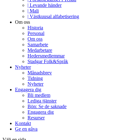
| Levande händer
| Mali
| Västkuusal alfabetisering
Om oss
Historia
Personal
Om oss
Samarbete
Medarbetare
Hedersmedlemmar
Stadgar Folk&Språk
Nyheter
Månadsbrev
Tidning
Nyheter
Engagera dig
Bli medlem
Lediga tjänster
Bön: Se de saknade
Engagera dig
Resurser
Kontakt
Ge en gåva
Välj en sida