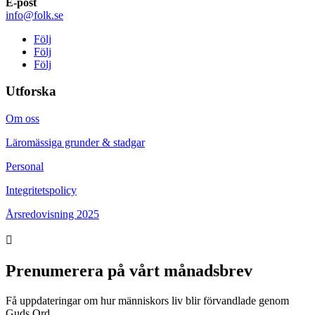
E-post
info@folk.se
Följ
Följ
Följ
Utforska
Om oss
Läromässiga grunder & stadgar
Personal
Integritetspolicy
Årsredovisning 2025

Prenumerera på vårt månadsbrev
Få uppdateringar om hur människors liv blir förvandlade genom
Guds Ord.