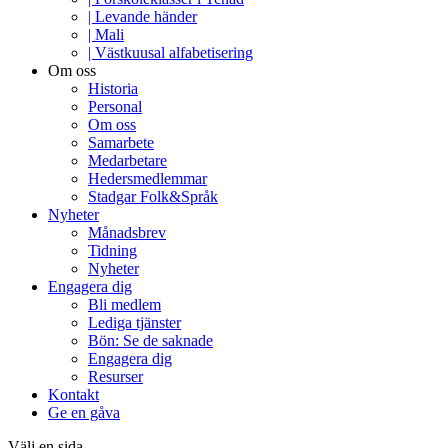
| Levande händer
| Mali
| Västkuusal alfabetisering
Om oss
Historia
Personal
Om oss
Samarbete
Medarbetare
Hedersmedlemmar
Stadgar Folk&Språk
Nyheter
Månadsbrev
Tidning
Nyheter
Engagera dig
Bli medlem
Lediga tjänster
Bön: Se de saknade
Engagera dig
Resurser
Kontakt
Ge en gåva
Välj en sida