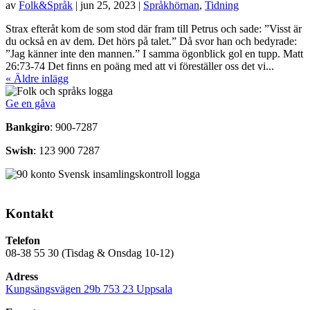
av
Folk&Språk
|
jun 25, 2023
|
Språkhörnan
,
Tidning
Strax efteråt kom de som stod där fram till Petrus och sade: ”Visst är
du också en av dem. Det hörs på talet.” Då svor han och bedyrade:
”Jag känner inte den mannen.” I samma ögonblick gol en tupp. Matt
26:73-74 Det finns en poäng med att vi föreställer oss det vi...
« Äldre inlägg
Ge en gåva
Bankgiro
: 900-7287
Swish
: 123 900 7287
Kontakt
Telefon
08-38 55 30 (Tisdag & Onsdag 10-12)
Adress
Kungsängsvägen 29b 753 23 Uppsala