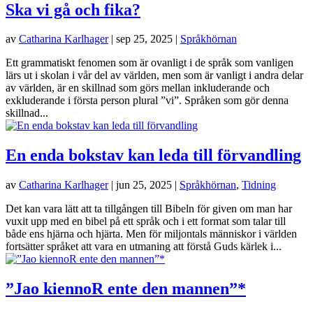
Ska vi gå och fika?
av
Catharina Karlhager
|
sep 25, 2025
|
Språkhörnan
Ett grammatiskt fenomen som är ovanligt i de språk som vanligen
lärs ut i skolan i vår del av världen, men som är vanligt i andra delar
av världen, är en skillnad som görs mellan inkluderande och
exkluderande i första person plural ”vi”. Språken som gör denna
skillnad...
En enda bokstav kan leda till förvandling
av
Catharina Karlhager
|
jun 25, 2025
|
Språkhörnan
,
Tidning
Det kan vara lätt att ta tillgången till Bibeln för given om man har
vuxit upp med en bibel på ett språk och i ett format som talar till
både ens hjärna och hjärta. Men för miljontals människor i världen
fortsätter språket att vara en utmaning att förstå Guds kärlek i...
”Jao kiennoR ente den mannen”*