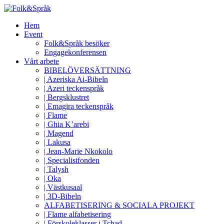
Hem
Event
Folk&Språk besöker
Engagekonferensen
Vårt arbete
BIBELÖVERSÄTTNING
| Azeriska Ai-Bibeln
| Azeri teckenspråk
| Bergsklustret
| Emagira teckenspråk
| Flame
| Ghia K’arebi
| Magend
| Lakusa
| Jean-Marie Nkokolo
| Specialistfonden
| Talysh
| Oka
| Västkusaal
| 3D-Bibeln
ALFABETISERING & SOCIALA PROJEKT
| Flame alfabetisering
| Förskoleklasser i Tchad